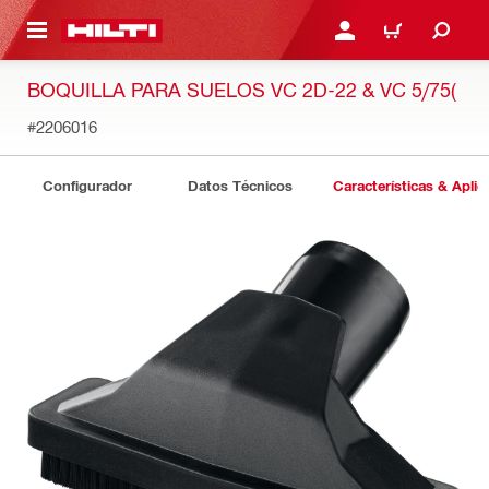
ONTENIDO PRINCIPAL
INICIE SESIÓN O REGÍST
CARRITO
BOQUILLA PARA SUELOS VC 2D-22 & VC 5/75(
#2206016
Configurador
Datos Técnicos
Características & Aplic