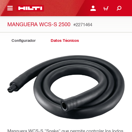
ONTENIDO PRINCIPAL
INICIE SESIÓN O REGÍST
CARRITO
MANGUERA WCS-S 2500
#2271464
Configurador
Datos Técnicos
Manguera WCS-S "Snake" que permite controlar los lodos