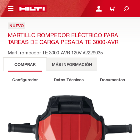
ONTENIDO PRINCIPAL
INICIE SESIÓN O REGÍST
CARRITO
NUEVO
MARTILLO ROMPEDOR ELÉCTRICO PARA
TAREAS DE CARGA PESADA TE 3000-AVR
Mart. rompedor TE 3000-AVR 120V
#2229035
COMPRAR
MÁS INFORMACIÓN
Configurador
Datos Técnicos
Documentos