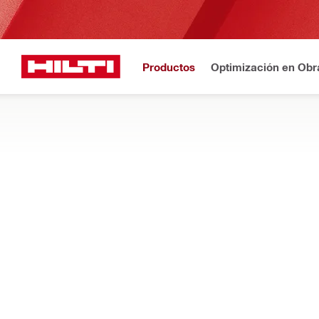
Productos
Optimización en Obr
Registro
¿N
Inicio
Productos
Consumibles para herramientas
CINCELES Y VARILLAS
COMPRAR
MÁS INFORMACIÓN
Encuentre las brocas Hex/TE-S/SDS adecuadas para cinceles, 
partido a sus martillos neumáticos eléctricos, martillos romped
Filtro
Cinceles 