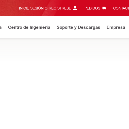
INICIE SESIÓN O REGÍSTRESE
PEDIDOS
CONTACT
a
Centro de Ingeniería
Soporte y Descargas
Empresa
uevo en Hilti Online? Disfrute los beneficios que ofrece su cuenta
brocas para martillos neumáticos, rascadores y martillos perfora
ores o martillos perforadores al astillar, romper y demoler concret
NUEVO
TE-CX FP FlatPoint