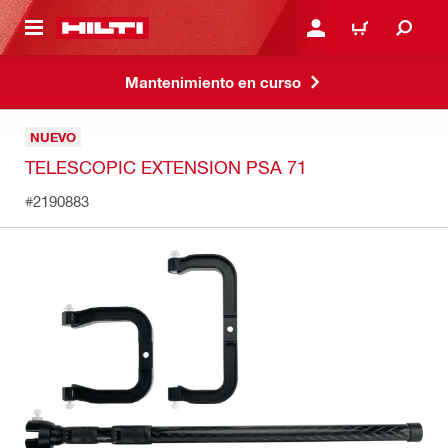
ONTENIDO PRINCIPAL
INICIE SESIÓN O REGÍST
CARRITO
Mantenimiento en curso
NUEVO
TELESCOPIC EXTENSION PSA 71
#2190883