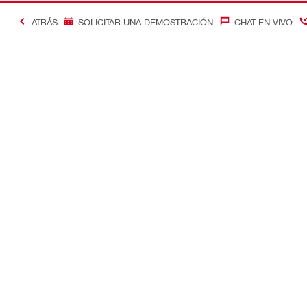
ATRÁS
SOLICITAR UNA DEMOSTRACIÓN
CHAT EN VIVO
Contacto
Optimizació
Contáctenos
Control de c
Ubique su Tienda Hilti
Soluciones d
Devolver la llamada
Gestión de 
Chat
Soluciones d