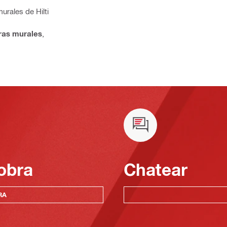
urales de Hilti
rras murales
,
obra
Chatear
RA