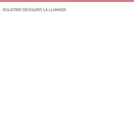
SOLICITAR DEVOLVER LA LLAMADA
n en la obra
Conecte con nosotros
ostos
Dénos Me Gusta en Faceboo
e ingeniería
Síganos en Instagram
equipos
Subscríbase a Nuestro Canal
e productividad
Síganos en LinkedIn