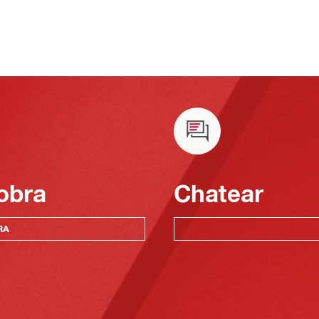
obra
Chatear
RA