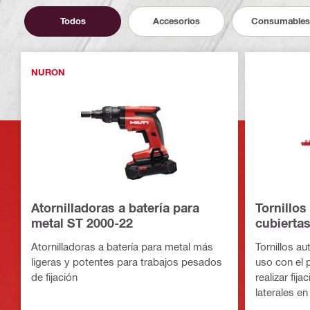
Todos
Accesorios
Consumables
NURON
Atornilladoras a batería para
Tornillos
metal ST 2000-22
cubiertas
MD/MS M 
Atornilladoras a batería para metal más
Tornillos au
SDT 9
ligeras y potentes para trabajos pesados
uso con el 
de fijación
realizar fij
laterales en