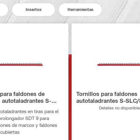
Insertos
Herramientas
 para faldones de
Tornillos para faldones
 autotaladrantes S-
autotaladrantes S-SLC
para la herramienta
RT para la herramienta
Detalles no disponibl
totaladrantes en tiras para el
prolongador SDT 9 para
aciones de marcos y faldones
 cubiertas