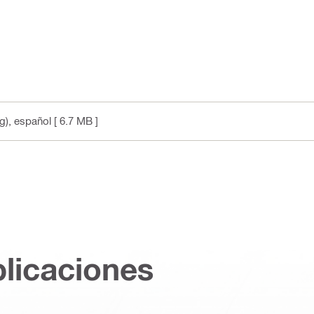
g)
, español
[ 6.7 MB ]
plicaciones