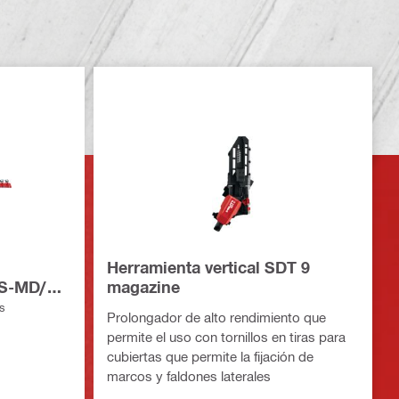
Herramienta vertical SDT 9
/S-MD/S-
magazine
 SDT 9
es
Prolongador de alto rendimiento que
permite el uso con tornillos en tiras para
cubiertas que permite la fijación de
marcos y faldones laterales