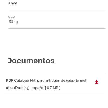
40 mm
Peso
0.56 kg
Documentos
PDF
Catalogo Hilti para la fijación de cubierta met
DESCA
álica (Decking)
, español
[ 6.7 MB ]