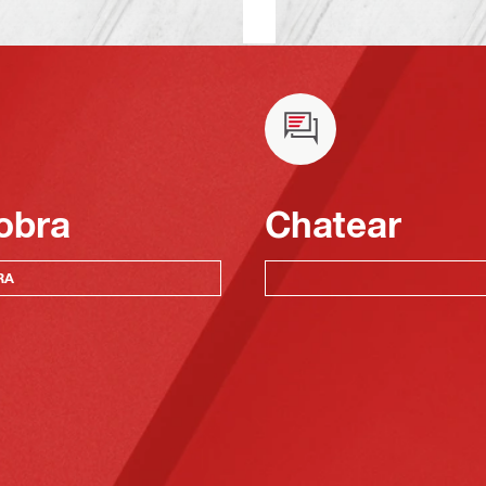
obra
Chatear
RA