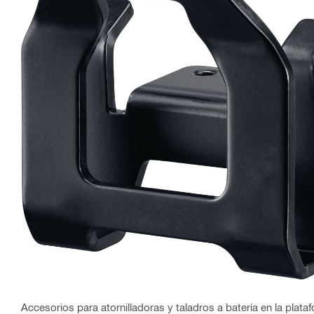
Accesorios para atornilladoras y taladros a batería en la plat