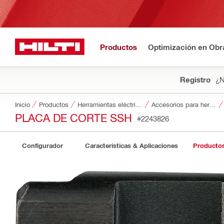
Productos
Optimización en Obr
Registro
¿N
Inicio
Productos
Herramientas eléctricas
Accesorios para herramientas
PLACA DE CORTE SSH
#2243826
Configurador
Características & Aplicaciones
Producto