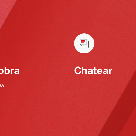
obra
Chatear
RA