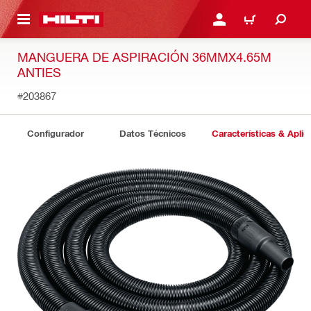
ONTENIDO PRINCIPAL
INICIE SESIÓN O REGÍST
CARRITO
MANGUERA DE ASPIRACIÓN 36MMX4.65M
ANTIES
#203867
Configurador
Datos Técnicos
Características & Aplic