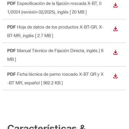
PDF
Especificación de la fijación roscada X-BT, 0
DESCA
1/2024 (revisión 02/2025)
, inglés
[ 20 MB ]
PDF
Hoja de datos de los productos X-BT-GR, X-
DESCA
BT-MR
, inglés
[ 2.7 MB ]
PDF
Manual Técnico de Fijación Directa
, inglés
[ 6
DESCA
MB ]
PDF
Ficha técnica de perno roscado X-BT GR y X
DESCA
-BT MR
, español
[ 962.2 KB ]
Características &