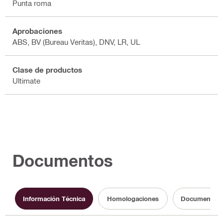
Punta roma
Aprobaciones
ABS, BV (Bureau Veritas), DNV, LR, UL
Clase de productos
Ultimate
Documentos
Información Técnica
Homologaciones
Documentos d