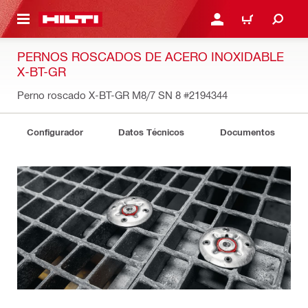
ONTENIDO PRINCIPAL
INICIE SESIÓN O REGÍST
CARRITO
PERNOS ROSCADOS DE ACERO INOXIDABLE
X-BT-GR
Perno roscado X-BT-GR M8/7 SN 8
#2194344
Configurador
Datos Técnicos
Documentos