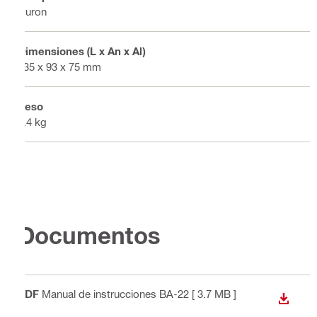
Nuron
Dimensiones (L x An x Al)
135 x 93 x 75 mm
Peso
0.4 kg
Documentos
PDF
Manual de instrucciones BA-22
[ 3.7 MB ]
DESCA