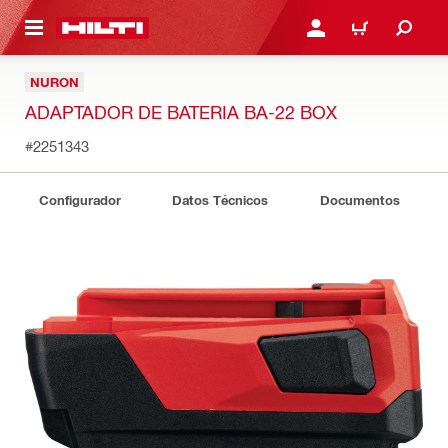
ONTENIDO PRINCIPAL
INICIE SESIÓN O REGÍST
CARRITO
NURON
ADAPTADOR DE BATERIA BA-22 BOX
#2251343
Configurador
Datos Técnicos
Documentos