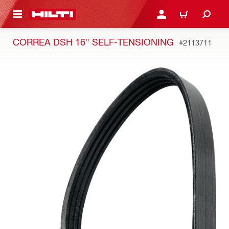
ONTENIDO PRINCIPAL
INICIE SESIÓN O REGÍST
CARRITO
CORREA DSH 16" SELF-TENSIONING
#2113711