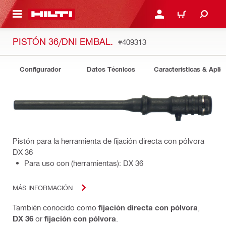
ONTENIDO PRINCIPAL
INICIE SESIÓN O REGÍST
CARRITO
PISTÓN 36/DNI EMBAL.
#409313
Configurador
Datos Técnicos
Características & Aplic
Pistón para la herramienta de fijación directa con pólvora
DX 36
Para uso con (herramientas): DX 36
MÁS INFORMACIÓN
También conocido como
fijación directa con pólvora
,
DX 36
or
fijación con pólvora
.