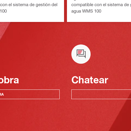
con el sistema de gestión del
compatible con el sistema de 
100
agua WMS 100
obra
Chatear
RA