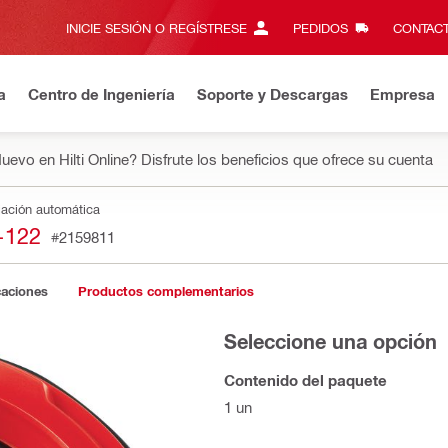
INICIE SESIÓN O REGÍSTRESE
PEDIDOS
CONTACT
a
Centro de Ingeniería
Soporte y Descargas
Empresa
uevo en Hilti Online? Disfrute los beneficios que ofrece su cuenta
jación automática
-122
#2159811
caciones
Productos complementarios
Seleccione una opción
Contenido del paquete
1 un