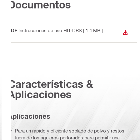
Documentos
PDF
Instrucciones de uso HIT-DRS
[ 1.4 MB ]
DESCA
Características &
Aplicaciones
Aplicaciones
Para un rápido y eficiente soplado de polvo y restos
fuera de los agujeros perforados para permitir una