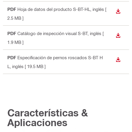
PDF
Hoja de datos del producto S-BT-HL
, inglés
[
DESCA
2.5 MB ]
PDF
Catálogo de inspección visual S-BT
, inglés
[
DESCA
1.9 MB ]
PDF
Especificación de pernos roscados S-BT H
DESCA
L
, inglés
[ 19.5 MB ]
Características &
Aplicaciones