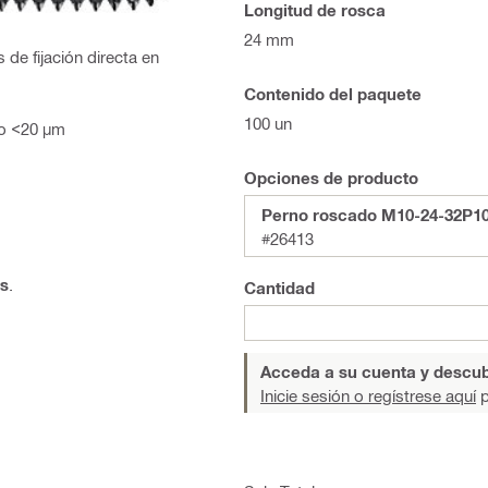
Longitud de rosca
24 mm
de fijación directa en
Contenido del paquete
100 un
do <20 µm
Opciones de producto
Perno roscado M10-24-32P1
#26413
s
.
Cantidad
Acceda a su cuenta y descub
Inicie sesión o regístrese aquí
p