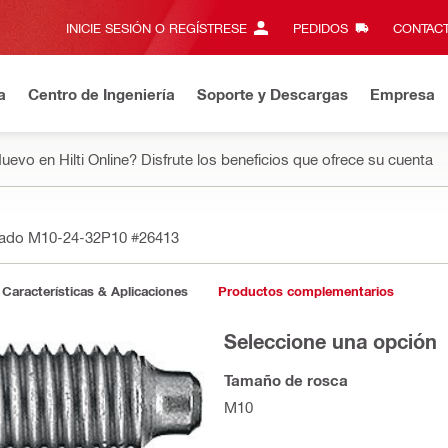
INICIE SESIÓN O REGÍSTRESE
PEDIDOS
CONTACT
a
Centro de Ingeniería
Soporte y Descargas
Empresa
uevo en Hilti Online? Disfrute los beneficios que ofrece su cuenta
cado M10-24-32P10
#26413
Características & Aplicaciones
Productos complementarios
Seleccione una opción
Tamaño de rosca
M10