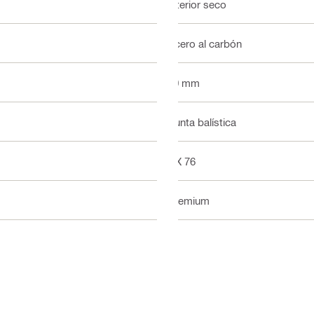
Interior seco
Acero al carbón
10 mm
Punta balística
DX 76
Premium