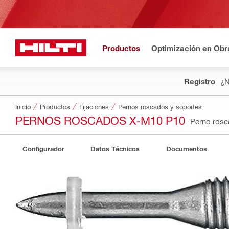
Productos
Optimización en Obr
Registro
¿N
Inicio
Productos
Fijaciones
Pernos roscados y soportes
PERNOS ROSCADOS X-M10 P10
Perno ros
Configurador
Datos Técnicos
Documentos