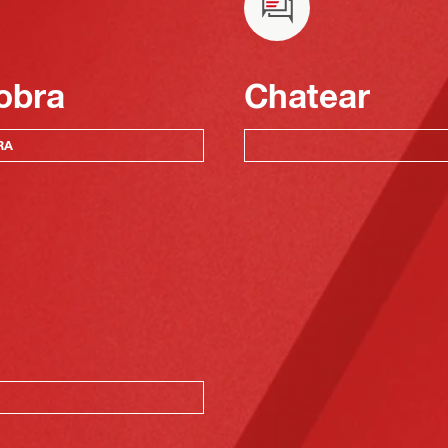
obra
Chatear
RA