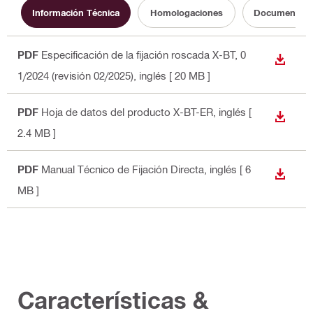
Información Técnica
Homologaciones
Documentos d
PDF
Especificación de la fijación roscada X-BT, 0
DESCA
1/2024 (revisión 02/2025)
, inglés
[ 20 MB ]
PDF
Hoja de datos del producto X-BT-ER
, inglés
[
DESCA
2.4 MB ]
PDF
Manual Técnico de Fijación Directa
, inglés
[ 6
DESCA
MB ]
Características &