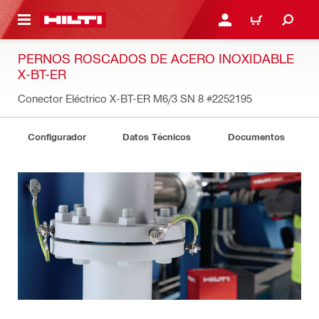
ONTENIDO PRINCIPAL
INICIE SESIÓN O REGÍST
CARRITO
PERNOS ROSCADOS DE ACERO INOXIDABLE
X-BT-ER
Conector Eléctrico X-BT-ER M6/3 SN 8
#2252195
Configurador
Datos Técnicos
Documentos