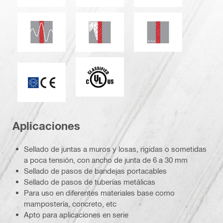
Resistencia sísmica
Hermético ante humo y gas
Estanqueidad al ag
c_UL_us_classified (55370)
ETA_CE_Logo_2to1 (3608215)
Aplicaciones
Sellado de juntas a muros y losas, rigidas o sometidas
a poca tensión, con ancho de junta de 6 a 30 mm
Sellado de pasos de bandejas portacables
Sellado de pasos de tuberías metálicas
Para uso en diferentes materiales base como
mampostería, concreto, etc
Apto para aplicaciones en serie