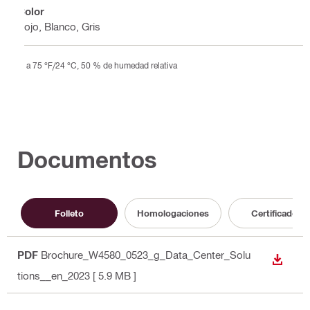
Color
Rojo, Blanco, Gris
a 75 °F/24 °C, 50 % de humedad relativa
Documentos
Folleto
Homologaciones
Certificados
PDF
Brochure_W4580_0523_g_Data_Center_Solu
DESCA
tions__en_2023
[ 5.9 MB ]