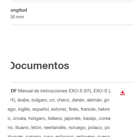
Longitud
250 mm
Documentos
PDF
Manual de instrucciones EXO-S (01), EXO-S L
DESCA
(01)
, árabe, búlgaro, cn, checo, danés, alemán, gri
ego, inglés, español, estonio, finés, francés, hebre
o, croata, húngaro, italiano, japonés, kazajo, corea
no, lituano, letón, neerlandés, noruego, polaco, po
rtugués, rumano, ruso, eslovaco, esloveno, sueco,