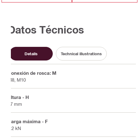
Datos Técnicos
Details
Technical illustrations
Conexión de rosca: M
M8, M10
Altura - H
27 mm
Carga máxima - F
1.2 kN