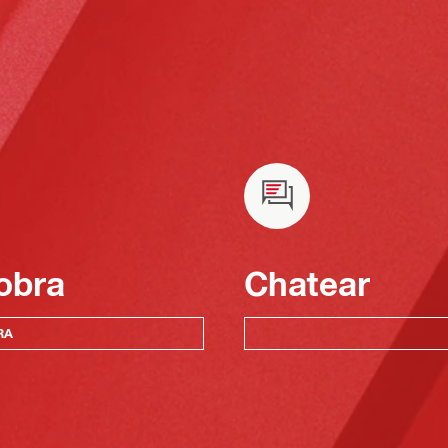
obra
Chatear
RA