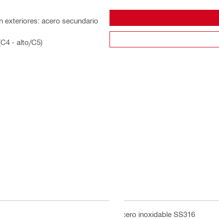
 exteriores: acero secundario
C4 - alto/C5)
Acero inoxidable SS316