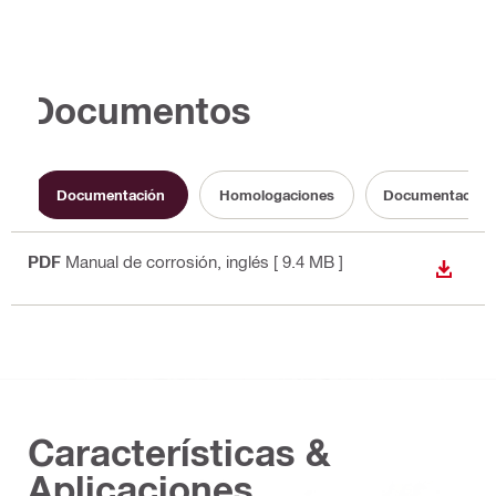
Documentos
Documentación
Homologaciones
Documentación s
PDF
Manual de corrosión
, inglés
[ 9.4 MB ]
DESCA
Características &
Aplicaciones