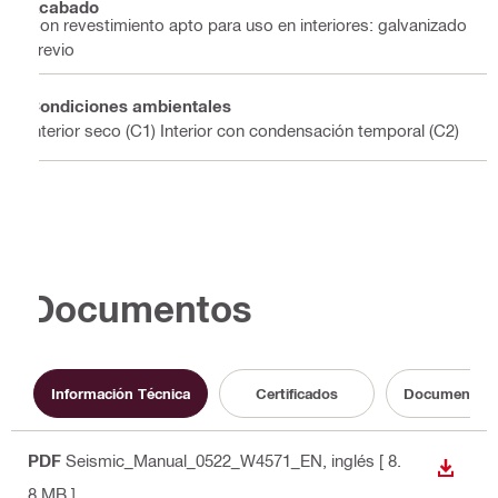
Acabado
Con revestimiento apto para uso en interiores: galvanizado
previo
Condiciones ambientales
Interior seco (C1) Interior con condensación temporal (C2)
Documentos
Información Técnica
Certificados
Documentació
PDF
Seismic_Manual_0522_W4571_EN
, inglés
[ 8.
DESCA
8 MB ]