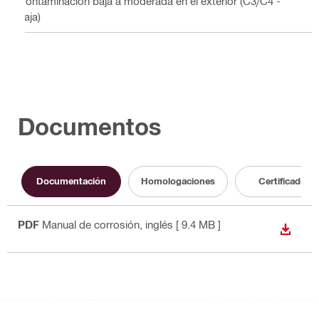
Contaminación baja a moderada en el exterior (C3/C4 -
baja)
Documentos
Documentación
Homologaciones
Certificados
PDF
Manual de corrosión
, inglés
[ 9.4 MB ]
DESCA