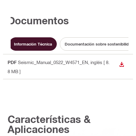
Documentos
Información Técnica
Documentación sobre sostenibilidad
PDF
Seismic_Manual_0522_W4571_EN
, inglés
[ 8.
DESCA
8 MB ]
Características &
Aplicaciones