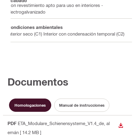
Acabado
Con revestimiento apto para uso en interiores -
electrogalvanizado
Condiciones ambientales
Interior seco (C1) Interior con condensación temporal (C2)
Documentos
Homologaciones
Manual de instrucciones
PDF
ETA_Modulare_Schienensysteme_V1.4_de
, al
DESCA
emán
[ 14.2 MB ]