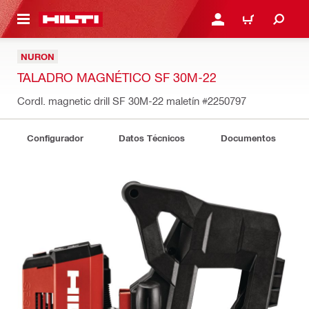
ONTENIDO PRINCIPAL
INICIE SESIÓN O REGÍST
CARRITO
NURON
TALADRO MAGNÉTICO SF 30M-22
Cordl. magnetic drill SF 30M-22 maletín
#2250797
Configurador
Datos Técnicos
Documentos