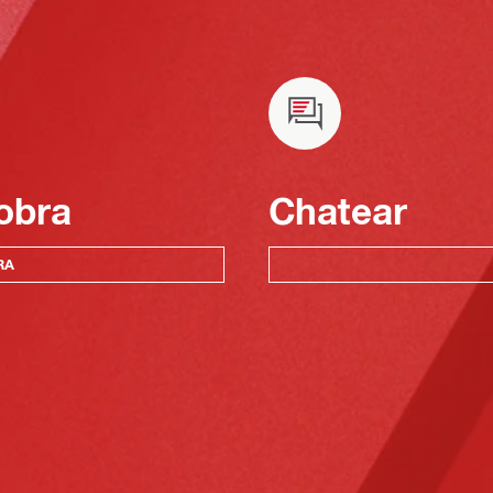
obra
Chatear
RA