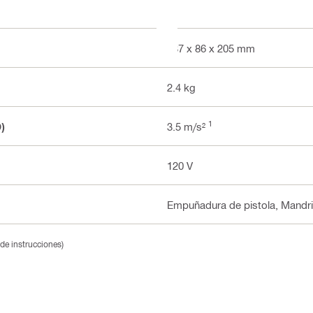
2
337 x 86 x 205 mm
2.4 kg
1
)
3.5 m/s²
120 V
Empuñadura de pistola, Mandri
 de instrucciones)