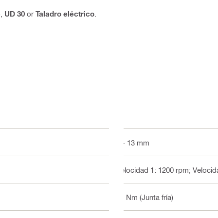
e
,
UD 30
or
Taladro eléctrico
.
2 - 13 mm
Velocidad 1: 1200 rpm; Velocid
51 Nm (Junta fría)