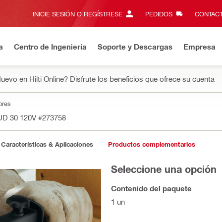
INICIE SESIÓN O REGÍSTRESE
PEDIDOS
CONTACT
a
Centro de Ingeniería
Soporte y Descargas
Empresa
uevo en Hilti Online? Disfrute los beneficios que ofrece su cuenta
ores
 UD 30 120V
#273758
Características & Aplicaciones
Productos complementarios
Seleccione una opción
Contenido del paquete
1 un