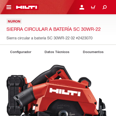
ONTENIDO PRINCIPAL
INICIE SESIÓN O REGÍST
CARRITO
NURON
SIERRA CIRCULAR A BATERÍA SC 30WR-22
Sierra circular a batería SC 30WR-22 02
#2423070
Configurador
Datos Técnicos
Documentos