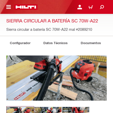
ONTENIDO PRINCIPAL
INICIE SESIÓN O REGÍST
CARRITO
SIERRA CIRCULAR A BATERÍA SC 70W-A22
Sierra circular a batería SC 70W-A22 mal
#2089210
Configurador
Datos Técnicos
Documentos