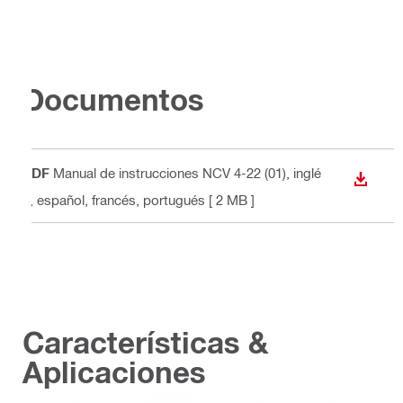
Documentos
PDF
Manual de instrucciones NCV 4-22 (01)
, inglé
DESCA
s, español, francés, portugués
[ 2 MB ]
Características &
Aplicaciones