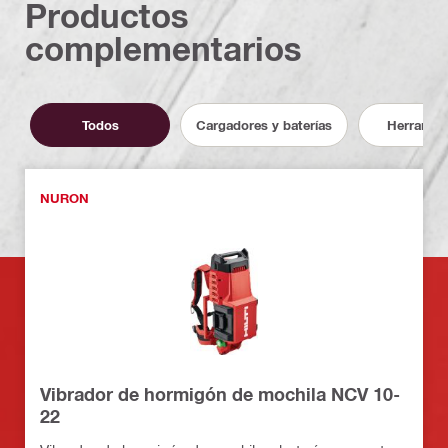
Productos
complementarios
Todos
Cargadores y baterías
Herramie
NURON
Vibrador de hormigón de mochila NCV 10-
22