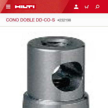
ONTENIDO PRINCIPAL
INICIE SESIÓN O REGÍST
CARRITO
CONO DOBLE DD-CO-S
#232198