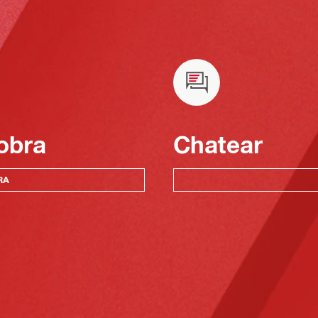
obra
Chatear
RA