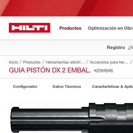
Productos
Optimización en Obr
Registro
¿N
Inicio
Productos
Herramientas eléctricas
Accesorios para herramientas
GUIA PISTÓN DX 2 EMBAL.
#2094646
Configurador
Datos Técnicos
Características & Apli