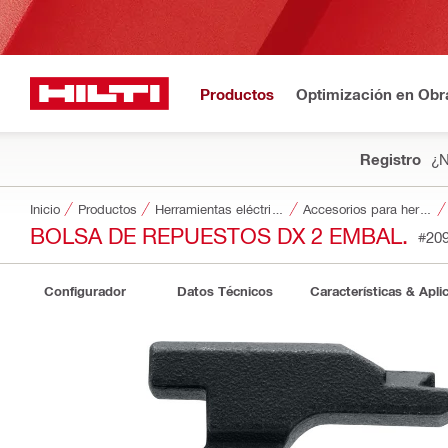
Productos
Optimización en Obr
Registro
¿N
Inicio
Productos
Herramientas eléctricas
Accesorios para herramientas
BOLSA DE REPUESTOS DX 2 EMBAL.
#20
Configurador
Datos Técnicos
Características & Apli