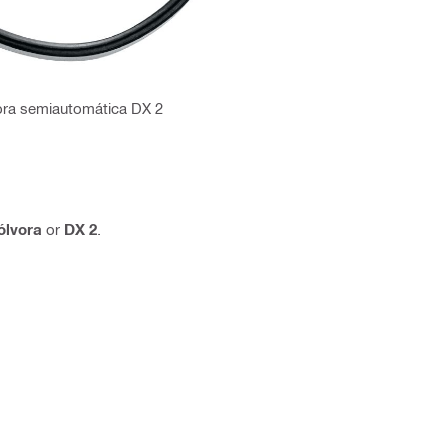
lvora semiautomática DX 2
ólvora
or
DX 2
.