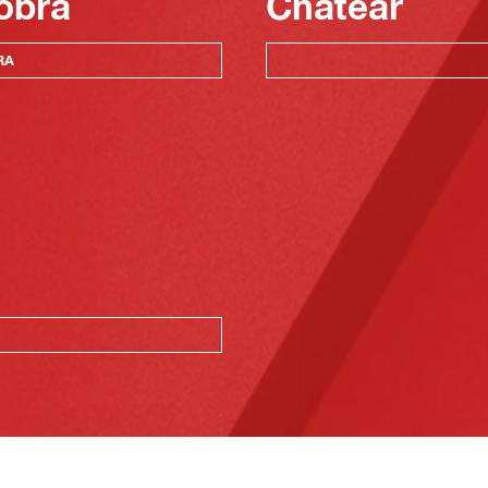
obra
Chatear
RA