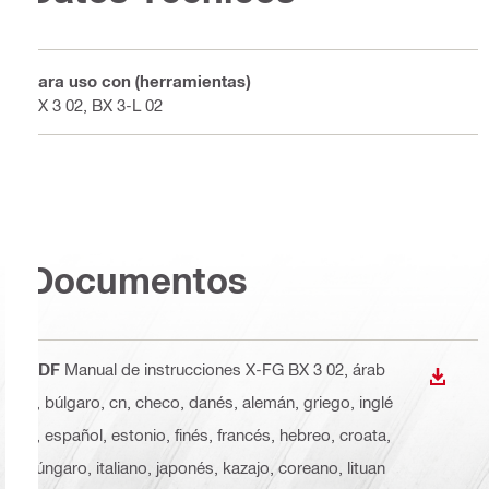
Para uso con (herramientas)
BX 3 02, BX 3-L 02
Documentos
PDF
Manual de instrucciones X-FG BX 3 02
, árab
DESCA
e, búlgaro, cn, checo, danés, alemán, griego, inglé
s, español, estonio, finés, francés, hebreo, croata,
húngaro, italiano, japonés, kazajo, coreano, lituan