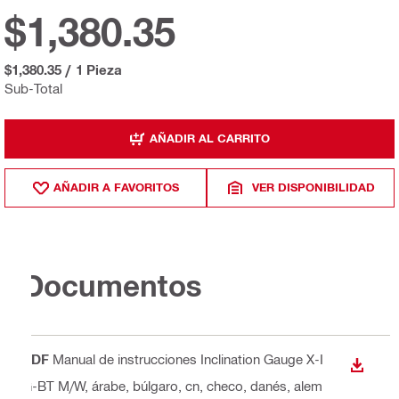
$1,380.35
$1,380.35
/
1 Pieza
Sub-Total
AÑADIR AL CARRITO
AÑADIR A FAVORITOS
VER DISPONIBILIDAD
Documentos
PDF
Manual de instrucciones Inclination Gauge X-I
DESCA
G-BT M/W
, árabe, búlgaro, cn, checo, danés, alem