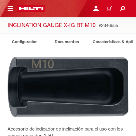
ONTENIDO PRINCIPAL
INICIE SESIÓN O REGÍST
CARRITO
INCLINATION GAUGE X-IG BT M10
#2346655
Configurador
Documentos
Características & Aplic
Accesorio de indicador de inclinación para el uso con los
pernos roscados X-BT