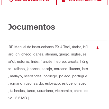
Documentos
PDF
Manual de instrucciones BX 4 Tool
, árabe, búl
DESCA
garo, cn, checo, danés, alemán, griego, inglés, es
pañol, estonio, finés, francés, hebreo, croata, húng
aro, italiano, japonés, kazajo, coreano, lituano, letó
n, malayo, neerlandés, noruego, polaco, portugué
s, rumano, ruso, sardo, eslovaco, esloveno, suec
o, tailandés, turco, ucraniano, vietnamita, chino, se
rbio
[ 3.3 MB ]