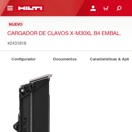
ONTENIDO PRINCIPAL
INICIE SESIÓN O REGÍST
CARRITO
NUEVO
CARGADOR DE CLAVOS X-M30XL B4 EMBAL.
#2431818
Configurador
Documentos
Características & Aplic