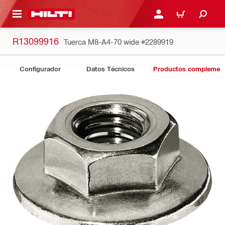
ONTENIDO PRINCIPAL
INICIE SESIÓN O REGÍST
CARRITO
R13099916
Tuerca M8-A4-70 wide
#2289919
Configurador
Datos Técnicos
Productos complement