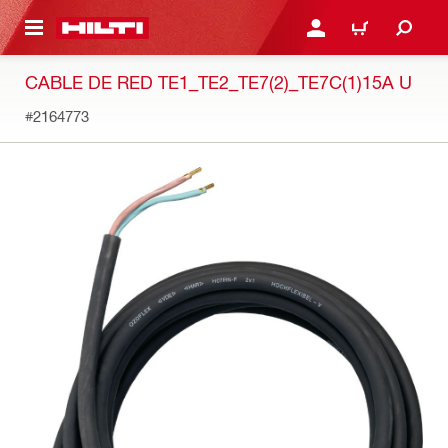
ONTENIDO PRINCIPAL
INICIE SESIÓN O REGÍST
CARRITO
CABLE DE RED TE1_TE2_TE7(2)_TE7C(1)15A U
#2164773