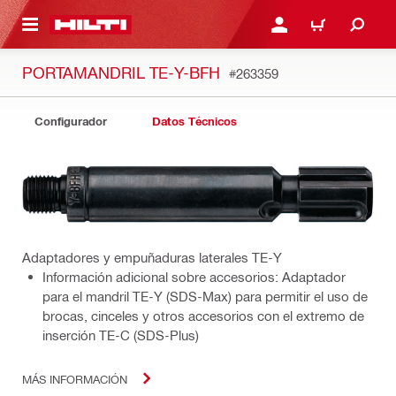
ONTENIDO PRINCIPAL
INICIE SESIÓN O REGÍST
CARRITO
PORTAMANDRIL TE-Y-BFH
#263359
Configurador
Datos Técnicos
Adaptadores y empuñaduras laterales TE-Y
Información adicional sobre accesorios: Adaptador
para el mandril TE-Y (SDS-Max) para permitir el uso de
brocas, cinceles y otros accesorios con el extremo de
inserción TE-C (SDS-Plus)
MÁS INFORMACIÓN