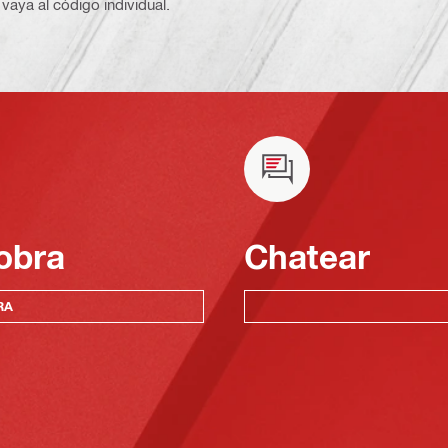
vaya al código individual.
obra
Chatear
RA