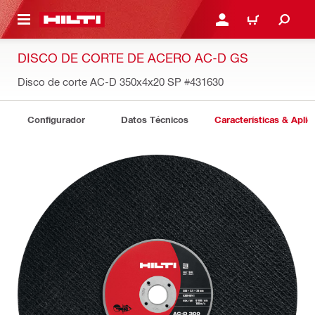
ONTENIDO PRINCIPAL
INICIE SESIÓN O REGÍST
CARRITO
DISCO DE CORTE DE ACERO AC-D GS
Disco de corte AC-D 350x4x20 SP
#431630
Configurador
Datos Técnicos
Características & Aplic