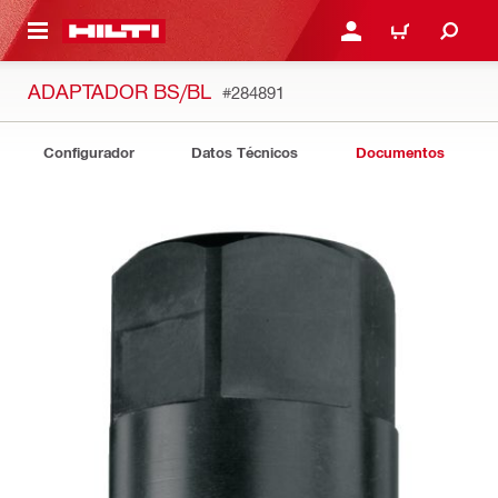
ONTENIDO PRINCIPAL
INICIE SESIÓN O REGÍST
CARRITO
ADAPTADOR BS/BL
#284891
Configurador
Datos Técnicos
Documentos