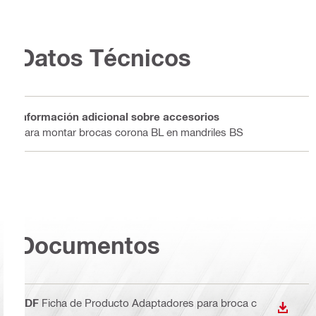
Datos Técnicos
Información adicional sobre accesorios
Para montar brocas corona BL en mandriles BS
Documentos
PDF
Ficha de Producto Adaptadores para broca c
DESCA