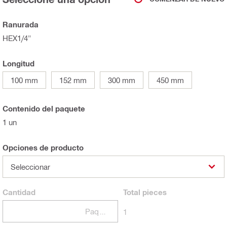
Ranurada
HEX1/4"
Longitud
100 mm
152 mm
300 mm
450 mm
Contenido del paquete
1 un
Opciones de producto
Seleccionar
Cantidad
Total
pieces
Paquetes
1