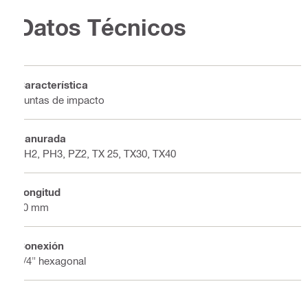
Datos Técnicos
Característica
Puntas de impacto
Ranurada
PH2, PH3, PZ2, TX 25, TX30, TX40
Longitud
50 mm
Conexión
1/4" hexagonal