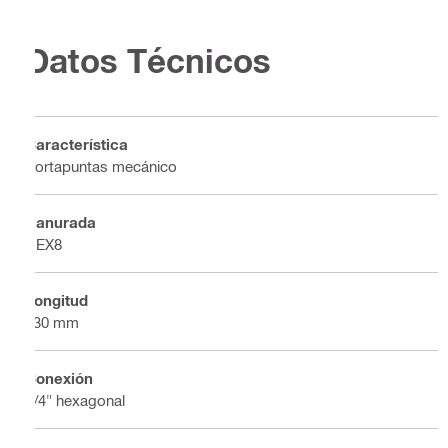
Datos Técnicos
Característica
Portapuntas mecánico
Ranurada
HEX8
Longitud
530 mm
Conexión
1/4" hexagonal