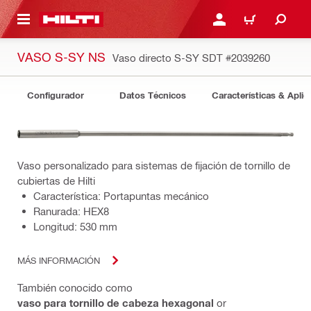
ONTENIDO PRINCIPAL
INICIE SESIÓN O REGÍST
CARRITO
VASO S-SY NS
Vaso directo S-SY SDT
#2039260
Configurador
Datos Técnicos
Características & Aplic
Vaso personalizado para sistemas de fijación de tornillo de
cubiertas de Hilti
Característica: Portapuntas mecánico
Ranurada: HEX8
Longitud: 530 mm
MÁS INFORMACIÓN
También conocido como
vaso para tornillo de cabeza hexagonal
or